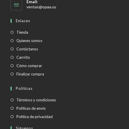
Email:
Se
ventas@opaa.uy
abre
en
Enlaces
tu
aplicación
Tienda
Quienes somos
Contáctanos
Carrrito
Cómo comprar
Finalizar compra
Políticas
Se
Términos y condiciones
abre
Se
Políticas de envío
en
abre
Se
Política de privacidad
una
en
abre
Síguenos
nueva