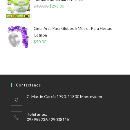
$
400,00
El
$
296,00
El
precio
precio
original
actual
era:
es:
Cinta Arco Para Globos 5 Metros Para Fiestas
Cotillon
$400,00.
$296,00.
$
50,00
Contáctanos
C. Martín García 1790, 11800 Montevideo
Teléfonos:
095959236 / 29038115