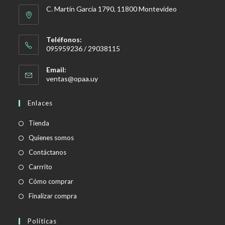
C. Martín García 1790, 11800 Montevideo
Teléfonos:
095959236 / 29038115
Email:
Se
ventas@opaa.uy
abre
en
Enlaces
tu
aplicación
Tienda
Quienes somos
Contáctanos
Carrrito
Cómo comprar
Finalizar compra
Políticas