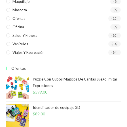
Maquillaje
(8)
Mascota
(6)
Ofertas
(15)
Oficina
(6)
Salud Y Fitness
(85)
Vehículos
(34)
Viajes Y Recreación
(84)
Ofertas
Puzzle Con Cubos Mágicos De Caritas Juego Imitar
Expresiones
$
599,00
Identificador de equipaje 3D
$
89,00