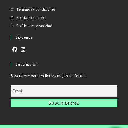
Se
Términos y condiciones
abre
Se
Políticas de envío
en
abre
Se
Política de privacidad
una
en
abre
Síguenos
nueva
una
en
pestaña
nueva
una
pestaña
nueva
Se
Se
pestaña
abre
Suscripción
abre
en
en
Suscríbete para recibir las mejores ofertas
una
una
nueva
nueva
pestaña
pestaña