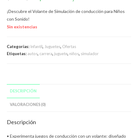
original
actual
era:
es:
$2.999,00.
$2.700,00.
¡Descubre el Volante de Simulación de conducción para Niños
con Sonido!
Sin existencias
Categorías:
Infantil
,
Juguetes
,
Ofertas
Etiquetas:
autos
,
carrera
,
juguete
,
niños
,
simulador
DESCRIPCIÓN
VALORACIONES (0)
Descripción
• Experimenta juegos de conducción con un volante: diseñado