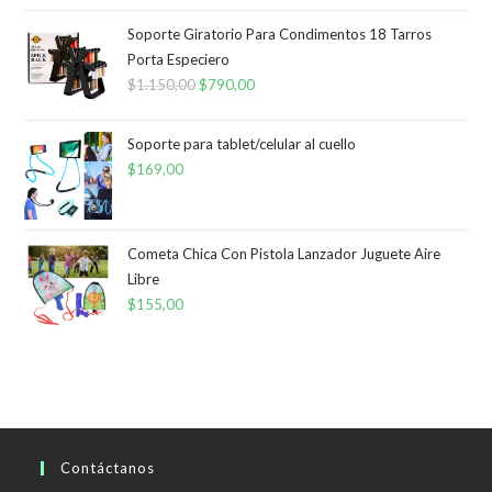
Soporte Giratorio Para Condimentos 18 Tarros
Porta Especiero
$
1.150,00
El
$
790,00
El
precio
precio
original
actual
Soporte para tablet/celular al cuello
era:
es:
$
169,00
$1.150,00.
$790,00.
Cometa Chica Con Pistola Lanzador Juguete Aire
Libre
$
155,00
Contáctanos