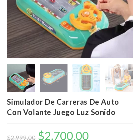
Simulador De Carreras De Auto
Con Volante Juego Luz Sonido
$
2.700,00
El
El
precio
precio
$
2.999,00