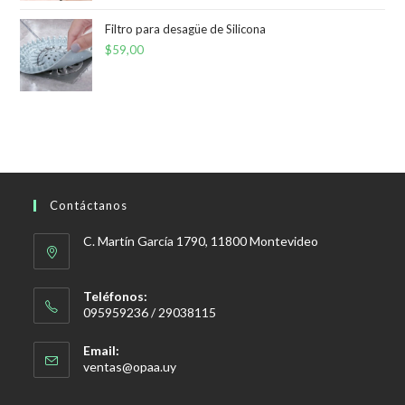
Filtro para desagüe de Silicona
$
59,00
Contáctanos
C. Martín García 1790, 11800 Montevideo
Teléfonos:
095959236 / 29038115
Email:
Se
ventas@opaa.uy
abre
en