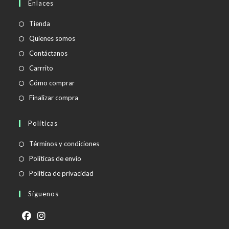
Enlaces
tu
aplicación
Tienda
Quienes somos
Contáctanos
Carrrito
Cómo comprar
Finalizar compra
Políticas
Se
Términos y condiciones
abre
Se
Políticas de envío
en
abre
Se
Política de privacidad
una
en
abre
Síguenos
nueva
una
en
pestaña
nueva
una
pestaña
nueva