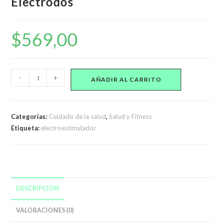
Electrodos
$
569,00
Electroestimulador
-
+
AÑADIR AL CARRITO
Portátil
De
8
Categorías:
Cuidado de la salud
,
Salud y Fitness
Electrodos
Etiqueta:
electroestimulador
cantidad
DESCRIPCIÓN
VALORACIONES (0)