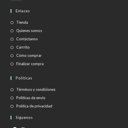
abre
en
Enlaces
tu
aplicación
Tienda
Quienes somos
Contáctanos
Carrrito
Cómo comprar
Finalizar compra
Políticas
Se
Términos y condiciones
abre
Se
Políticas de envío
en
abre
Se
Política de privacidad
una
en
abre
Síguenos
nueva
una
en
pestaña
nueva
una