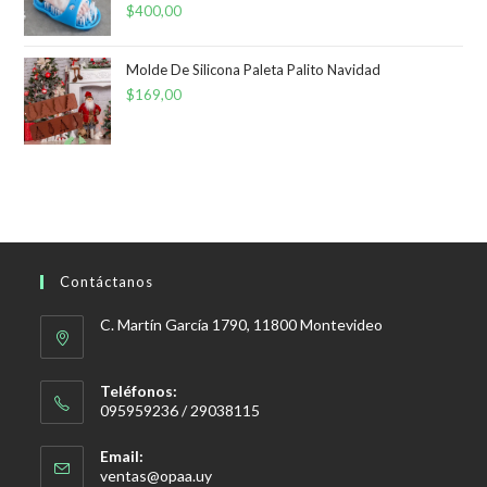
$
400,00
Molde De Silicona Paleta Palito Navidad
$
169,00
Contáctanos
C. Martín García 1790, 11800 Montevideo
Teléfonos:
095959236 / 29038115
Email:
Se
ventas@opaa.uy