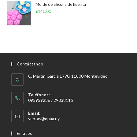
Molde de silicona de huellita
$
140,00
Contáctanos
C. Martín García 1790, 11800 Montevideo
Teléfonos:
095959236 / 29038115
Email:
Se
ventas@opaa.uy
abre
en
Enlaces
tu