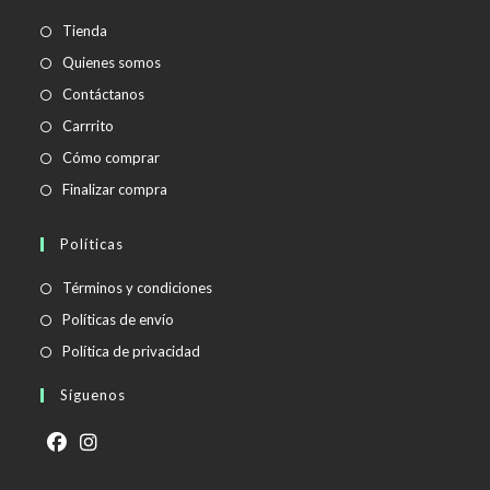
aplicación
Tienda
Quienes somos
Contáctanos
Carrrito
Cómo comprar
Finalizar compra
Políticas
Se
Términos y condiciones
abre
Se
Políticas de envío
en
abre
Se
Política de privacidad
una
en
abre
Síguenos
nueva
una
en
pestaña
nueva
una
pestaña
nueva
Se
Se
pestaña