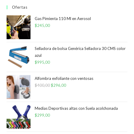
Ofertas
Gas Pimienta 110 Ml en Aerosol
$
245,00
Selladora de bolsa Genérica Selladora 30 CMS color
azul
$
995,00
Alfombra exfoliante con ventosas
$
400,00
El
$
296,00
El
precio
precio
original
actual
era:
es:
Medias Deportivas altas con Suela acolchonada
$
299,00
$400,00.
$296,00.