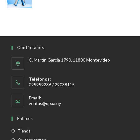
Contáctanos
C. Martín García 1790, 11800 Montevideo
Teléfonos:
095959236 / 29038115
Email:
Se
ventas@opaa.uy
abre
en
Enlaces
tu
aplicación
Tienda
Quienes somos