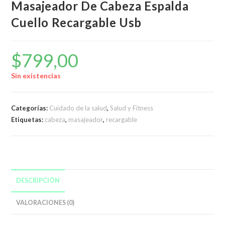
Masajeador De Cabeza Espalda
Cuello Recargable Usb
$
799,00
Sin existencias
Categorías:
Cuidado de la salud
,
Salud y Fitness
Etiquetas:
cabeza
,
masajeador
,
recargable
DESCRIPCIÓN
VALORACIONES (0)