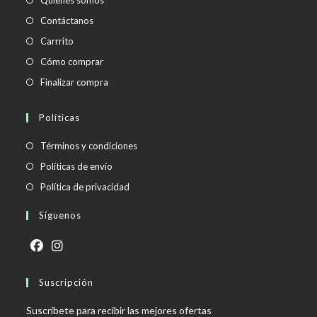
Contáctanos
Carrrito
Cómo comprar
Finalizar compra
Políticas
Se
Términos y condiciones
abre
Se
Políticas de envío
en
abre
Se
Política de privacidad
una
en
abre
Síguenos
nueva
una
en
pestaña
nueva
una
pestaña
nueva
Se
Se
pestaña
abre
Suscripción
abre
en
en
Suscríbete para recibir las mejores ofertas