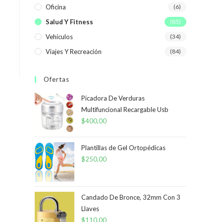
Oficina
(6)
Salud Y Fitness
(85)
Vehículos
(34)
Viajes Y Recreación
(84)
Ofertas
Picadora De Verduras
Multifuncional Recargable Usb
$
400,00
Plantillas de Gel Ortopédicas
$
250,00
Candado De Bronce, 32mm Con 3
Llaves
$
110,00