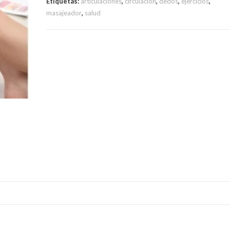
Etiquetas:
articulaciones
,
circulación
,
dedos
,
ejercicios
,
masajeador
,
salud