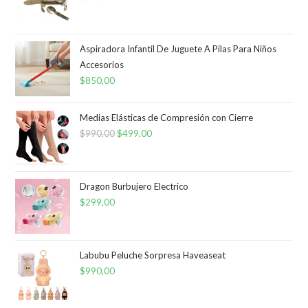
Aspiradora Infantil De Juguete A Pilas Para Niños
Accesorios
$
850,00
Medias Elásticas de Compresión con Cierre
$
990,00
El
$
499,00
El
precio
precio
original
actual
era:
es:
Dragon Burbujero Electrico
$
299,00
$990,00.
$499,00.
Labubu Peluche Sorpresa Haveaseat
$
990,00