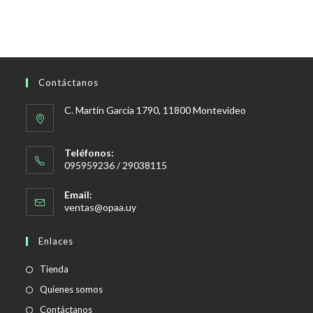
Contáctanos
C. Martín García 1790, 11800 Montevideo
Teléfonos:
095959236 / 29038115
Email:
Se
ventas@opaa.uy
abre
en
Enlaces
tu
aplicación
Tienda
Quienes somos
Contáctanos