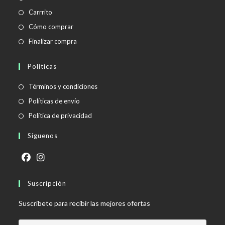
Carrrito
Cómo comprar
Finalizar compra
Políticas
Se
Términos y condiciones
abre
Se
Políticas de envío
en
abre
Se
Política de privacidad
una
en
abre
Síguenos
nueva
una
en
pestaña
nueva
una
pestaña
nueva
Se
Se
pestaña
abre
Suscripción
abre
en
en
Suscríbete para recibir las mejores ofertas
una
una
nueva
nueva