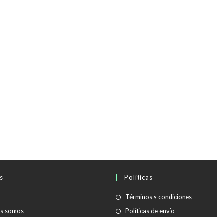
s
Políticas
Se
Términos y condiciones
abre
Se
es somos
Políticas de envío