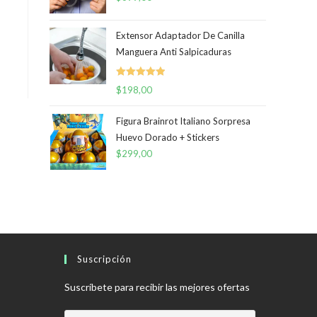
Extensor Adaptador De Canilla
Manguera Anti Salpicaduras
Valorado
$
198,00
con
5.00
de
5
Figura Brainrot Italiano Sorpresa
Huevo Dorado + Stickers
$
299,00
Suscripción
Suscríbete para recibir las mejores ofertas