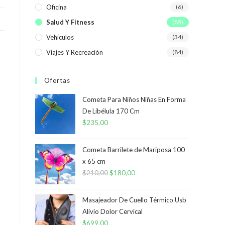
Oficina
(6)
Salud Y Fitness
(85)
Vehículos
(34)
Viajes Y Recreación
(84)
Ofertas
Cometa Para Niños Niñas En Forma
De Libélula 170 Cm
$
235,00
Cometa Barrilete de Mariposa 100
x 65 cm
$
210,00
El
$
180,00
El
precio
precio
original
actual
Masajeador De Cuello Térmico Usb
era:
es:
Alivio Dolor Cervical
$
699,00
$210,00.
$180,00.