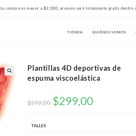
 tu compra es mayor a $2.000, el envío será totalmente gratis dentr
TIENDA
QUIÉNES SOMOS
Plantillas 4D deportivas de
espuma viscoelástica
$
299,00
El
El
precio
precio
$
599,00
original
actual
era:
es:
$599,00.
$299,00.
TALLES