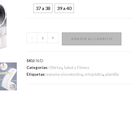
37 a 38
39 a 40
Plantillas
-
+
AÑADIR AL CARRITO
4D
deportivas
de
SKU:
N/D
espuma
Categorías:
Ofertas
,
Salud y Fitness
viscoelástica
Etiquetas:
espuma viscoelastica
,
ortopédica
,
plantilla
cantidad