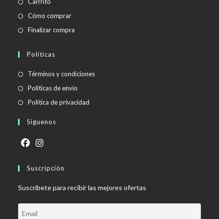
Carrrito
Cómo comprar
Finalizar compra
Políticas
Se
Términos y condiciones
abre
Se
Políticas de envío
en
abre
Se
Política de privacidad
una
en
abre
Síguenos
nueva
una
en
pestaña
nueva
una
pestaña
nueva
Se
Se
pestaña
abre
Suscripción
abre
en
en
Suscríbete para recibir las mejores ofertas
una
una
nueva
nueva
pestaña
pestaña