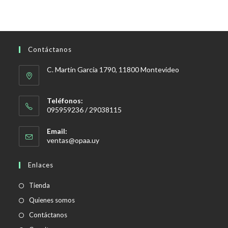
Contáctanos
C. Martín García 1790, 11800 Montevideo
Teléfonos:
095959236 / 29038115
Email:
Se
ventas@opaa.uy
abre
en
Enlaces
tu
aplicación
Tienda
Quienes somos
Contáctanos