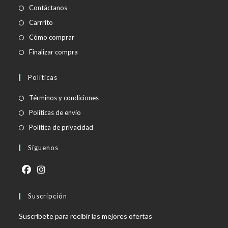
Contáctanos
Carrrito
Cómo comprar
Finalizar compra
Políticas
Se
Términos y condiciones
abre
Se
Políticas de envío
en
abre
Se
Política de privacidad
una
en
abre
Síguenos
nueva
una
en
pestaña
nueva
una
pestaña
nueva
Se
Se
pestaña
abre
Suscripción
abre
en
en
Suscríbete para recibir las mejores ofertas
una
una