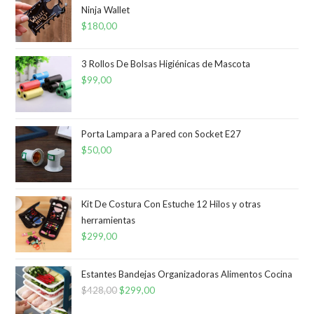
Ninja Wallet
$
180,00
3 Rollos De Bolsas Higiénicas de Mascota
$
99,00
Porta Lampara a Pared con Socket E27
$
50,00
Kit De Costura Con Estuche 12 Hilos y otras
herramientas
$
299,00
Estantes Bandejas Organizadoras Alimentos Cocina
$
428,00
El
$
299,00
El
precio
precio