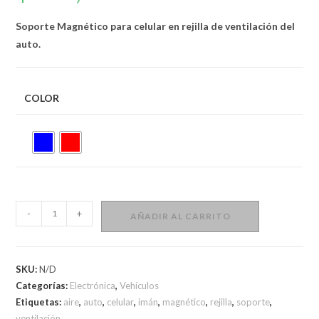
Soporte Magnético para celular en rejilla de ventilación del
auto.
COLOR
Soporte
-
+
AÑADIR AL CARRITO
Magnético
de
Celular
SKU:
N/D
para
Categorías:
Electrónica
,
Vehículos
auto
Etiquetas:
aire
,
auto
,
celular
,
imán
,
magnético
,
rejilla
,
soporte
,
cantidad
ventilación