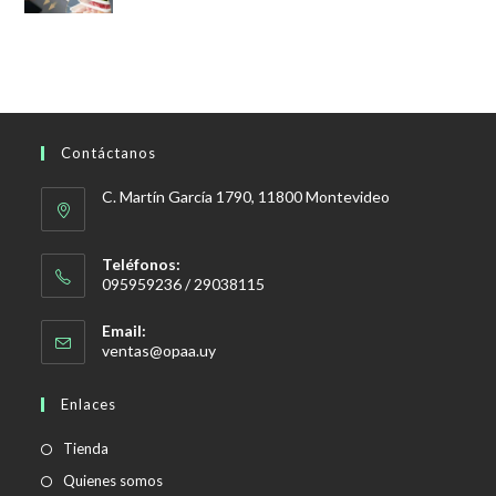
original
actual
era:
es:
$428,00.
$299,00.
Contáctanos
C. Martín García 1790, 11800 Montevideo
Teléfonos:
095959236 / 29038115
Email:
Se
ventas@opaa.uy
abre
en
Enlaces
tu
aplicación
Tienda
Quienes somos