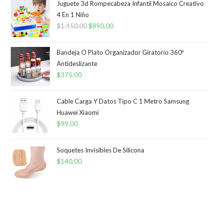
Juguete 3d Rompecabeza Infantil Mosaico Creativo
4 En 1 Niño
$
1.450,00
El
$
890,00
El
precio
precio
original
actual
Bandeja O Plato Organizador Giratorio 360º
era:
es:
Antideslizante
$
375,00
$1.450,00.
$890,00.
Cable Carga Y Datos Tipo C 1 Metro Samsung
Huawei Xiaomi
$
99,00
Soquetes Invisibles De Silicona
$
140,00