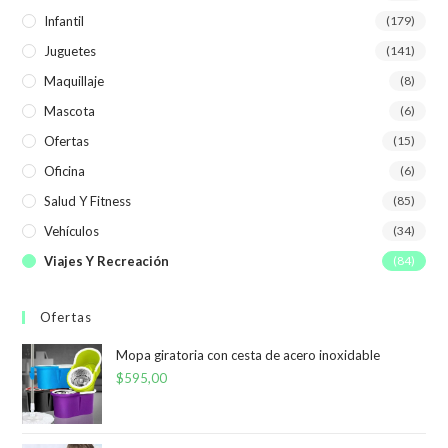
Infantil
(179)
Juguetes
(141)
Maquillaje
(8)
Mascota
(6)
Ofertas
(15)
Oficina
(6)
Salud Y Fitness
(85)
Vehículos
(34)
Viajes Y Recreación
(84)
Ofertas
Mopa giratoria con cesta de acero inoxidable
$
595,00