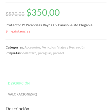
$
350,00
El
El
precio
precio
$
590,00
original
actual
era:
es:
$590,00.
$350,00.
Protector P/ Parabrisas Rayos Uv Parasol Auto Plegable
Sin existencias
Categorías:
Accesorios
,
Vehículos
,
Viajes y Recreación
Etiquetas:
delantero
,
paraguas
,
parasol
DESCRIPCIÓN
VALORACIONES (0)
Descripción