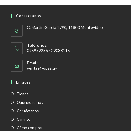
Contáctanos
C. Martín García 1790, 11800 Montevideo
Teléfonos:
095959236 / 29038115
Email:
Se
ventas@opaa.uy
abre
en
Enlaces
tu
aplicación
Tienda
Quienes somos
Contáctanos
Carrrito
Cómo comprar