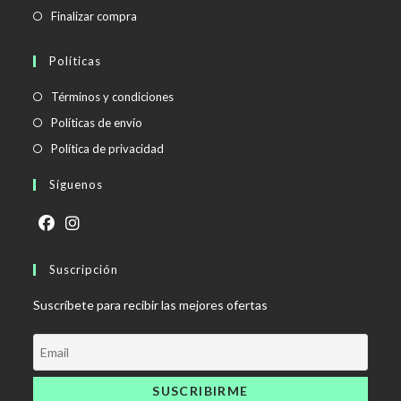
Finalizar compra
Políticas
Se
Términos y condiciones
abre
Se
Políticas de envío
en
abre
Se
Política de privacidad
una
en
abre
Síguenos
nueva
una
en
pestaña
nueva
una
pestaña
nueva
Se
Se
pestaña
abre
Suscripción
abre
en
en
Suscríbete para recibir las mejores ofertas
una
una
nueva
nueva
pestaña
pestaña