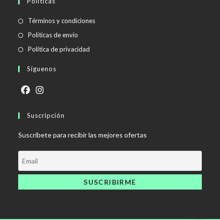
Políticas
Se
Términos y condiciones
abre
Se
Políticas de envío
en
abre
Se
Política de privacidad
una
en
abre
Síguenos
nueva
una
en
pestaña
nueva
una
pestaña
nueva
Se
Se
pestaña
abre
Suscripción
abre
en
en
Suscríbete para recibir las mejores ofertas
una
una
nueva
nueva
pestaña
pestaña