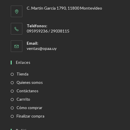
C. Martín García 1790, 11800 Montevideo
Teléfonos:
095959236 / 29038115
Email:
Se
ventas@opaa.uy
abre
en
Enlaces
tu
aplicación
Tienda
Quienes somos
Contáctanos
Carrrito
Cómo comprar
Finalizar compra