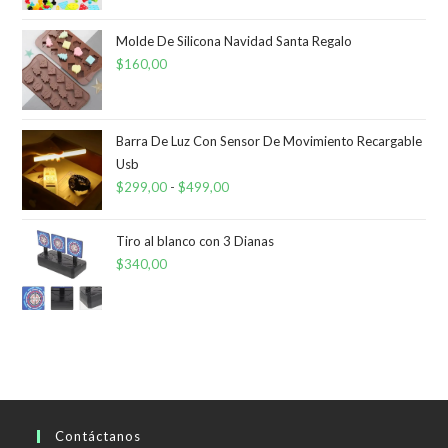
precio
precio
original
actual
Molde De Silicona Navidad Santa Regalo
era:
es:
$
160,00
$1.450,00.
$890,00.
Barra De Luz Con Sensor De Movimiento Recargable
Usb
$
299,00
-
$
499,00
Rango
de
precios:
Tiro al blanco con 3 Dianas
desde
$
340,00
$299,00
hasta
$499,00
Contáctanos