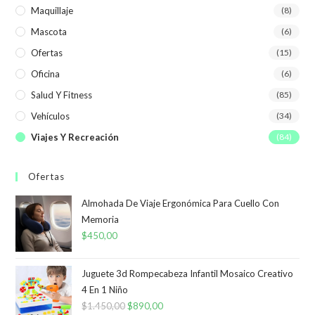
Maquillaje
(8)
Mascota
(6)
Ofertas
(15)
Oficina
(6)
Salud Y Fitness
(85)
Vehículos
(34)
Viajes Y Recreación
(84)
Ofertas
Almohada De Viaje Ergonómica Para Cuello Con
Memoria
$
450,00
Juguete 3d Rompecabeza Infantil Mosaico Creativo
4 En 1 Niño
$
1.450,00
El
$
890,00
El