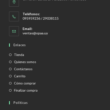
Teléfonos:
095959236 / 29038115
Email:
Se
ventas@opaa.uy
abre
en
Enlaces
tu
aplicación
Tienda
Quienes somos
Contáctanos
Carrrito
Cómo comprar
Finalizar compra
Políticas