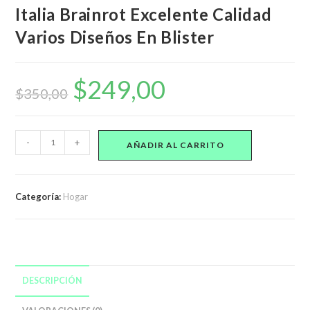
Italia Brainrot Excelente Calidad
Varios Diseños En Blister
$
249,00
El
El
precio
precio
$
350,00
original
actual
era:
es:
$350,00.
$249,00.
Italia
-
+
AÑADIR AL CARRITO
Brainrot
Excelente
Calidad
Categoría:
Hogar
Varios
Diseños
En
Blister
cantidad
DESCRIPCIÓN