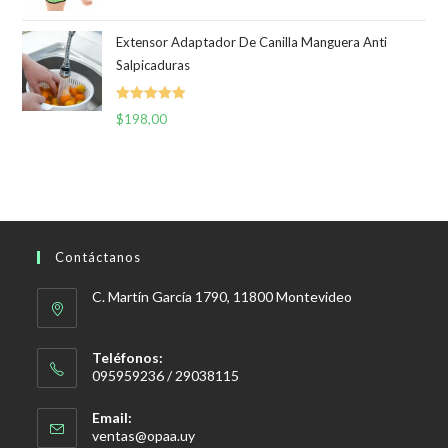
original
actual
era:
es:
Extensor Adaptador De Canilla Manguera Anti
Salpicaduras
$399,00.
$299,00.
Valorado
$
198,00
con
5.00
de
5
Contáctanos
C. Martín García 1790, 11800 Montevideo
Teléfonos:
095959236 / 29038115
Email:
Se
ventas@opaa.uy