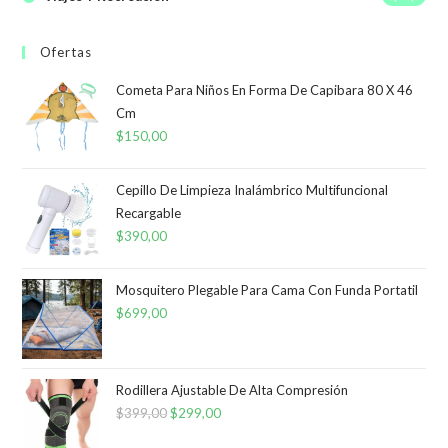
Ofertas
Cometa Para Niños En Forma De Capibara 80 X 46
Cm
$
150,00
Cepillo De Limpieza Inalámbrico Multifuncional
Recargable
$
390,00
Mosquitero Plegable Para Cama Con Funda Portatil
$
699,00
Rodillera Ajustable De Alta Compresión
$
399,00
El
$
299,00
El
precio
precio