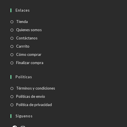
abre
en
Enlaces
tu
aplicación
Tienda
Quienes somos
Contáctanos
Carrrito
Cómo comprar
Finalizar compra
Políticas
Se
Términos y condiciones
abre
Se
Políticas de envío
en
abre
Se
Política de privacidad
una
en
abre
Síguenos
nueva
una
en
pestaña
nueva
una