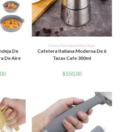
RITO
AÑADIR AL CARRITO
Cocina
,
Electrodomésticos
,
Hogar
ndeja De
Cafetera Italiana Moderna De 6
ra De Aire
Tazas Cafe 300ml
El
,00
$
550,00
precio
actual
es:
0.
$350,00.