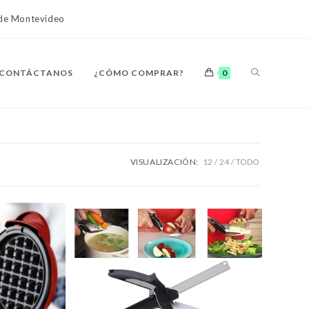
o de Montevideo
ALTERNAR
CONTÁCTANOS
¿CÓMO COMPRAR?
0
BÚSQUEDA
VISUALIZACIÓN:
12
24
TODO
DE
LA