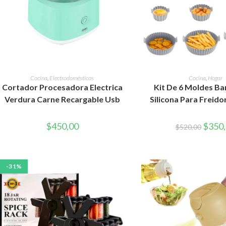
AÑADIR AL CARRITO
AÑADIR AL CAR
Cocina
,
Electrodomésticos
Cocina
,
Hogar
Cortador Procesadora Electrica
Kit De 6 Moldes Ba
Verdura Carne Recargable Usb
Silicona Para Freido
El
$
450,00
$
350
$
520,00
precio
original
era:
$520,0
-31%