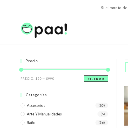
Ir
Si el monto de
al
contenido
Precio
Precio
Precio
PRECIO:
$50
—
$990
FILTRAR
mínimo
máximo
Categorías
Accesorios
(85)
Arte Y Manualidades
(6)
Baño
(36)