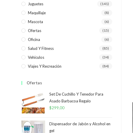
Juguetes
(141)
Maquillaje
(8)
Mascota
(6)
Ofertas
(15)
Oficina
(6)
Salud Y Fitness
(85)
Vehículos
(34)
Viajes Y Recreación
(84)
Ofertas
Set De Cuchillo Y Tenedor Para
Asado Barbacoa Regalo
$
299,00
Dispensador de Jabón y Alcohol en
gel