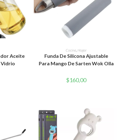
RITO
AÑADIR AL CARRITO
Cocina
,
Hogar
dor Aceite
Funda De Silicona Ajustable
 Vidrio
Para Mango De Sarten Wok Olla
$
160,00