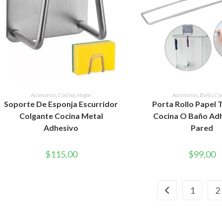
AÑADIR AL CARRITO
AÑADIR AL CAR
Accesorios
,
Cocina
,
Hogar
Accesorios
,
Baño
,
Co
Soporte De Esponja Escurridor
Porta Rollo Papel 
Colgante Cocina Metal
Cocina O Baño Ad
Adhesivo
Pared
$
115,00
$
99,00
1
2