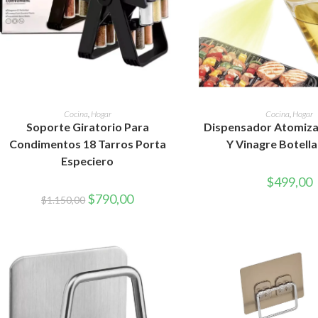
AÑADIR AL CARRITO
AÑADIR AL CAR
Cocina
,
Hogar
Cocina
,
Hogar
Soporte Giratorio Para
Dispensador Atomiza
Condimentos 18 Tarros Porta
Y Vinagre Botella
Especiero
$
499,00
El
El
$
790,00
$
1.150,00
precio
precio
original
actual
era:
es:
$1.150,00.
$790,00.