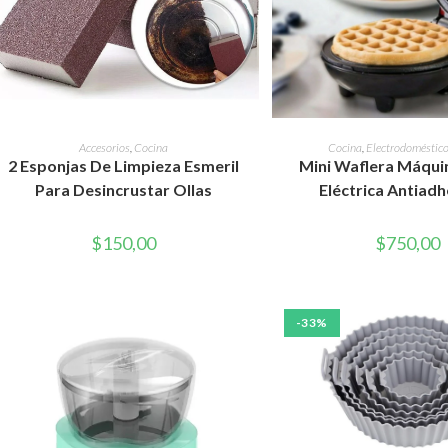
AÑADIR AL CARRITO
AÑADIR AL CAR
Accesorios
,
Cocina
Cocina
,
Electrodoméstic
2 Esponjas De Limpieza Esmeril
Mini Waflera Máqui
Para Desincrustar Ollas
Eléctrica Antiad
$
150,00
$
750,00
-33%