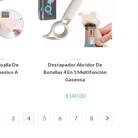
RITO
AÑADIR AL CARRITO
cina
Cocina
Toalla De
Destapador Abridor De
hesivo A
Botellas 4 En 1 Multifunción
Gaseosa
$
140,00
3
4
5
6
7
8