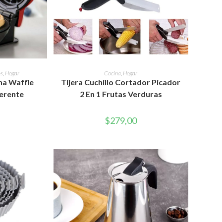
WEB
RITO
AÑADIR AL CARRITO
os
,
Hogar
Cocina
,
Hogar
na Waffle
Tijera Cuchillo Cortador Picador
herente
2 En 1 Frutas Verduras
$
279,00