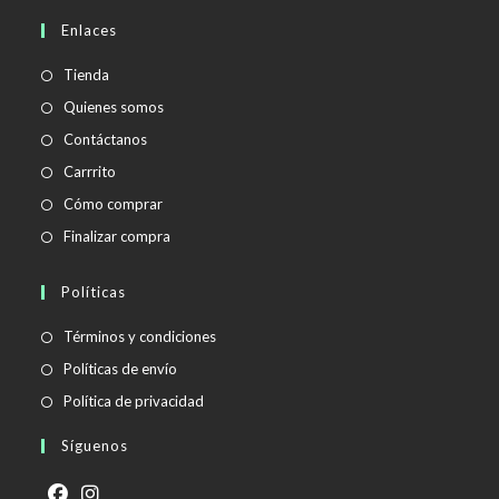
en
Enlaces
tu
aplicación
Tienda
Quienes somos
Contáctanos
Carrrito
Cómo comprar
Finalizar compra
Políticas
Se
Términos y condiciones
abre
Se
Políticas de envío
en
abre
Se
Política de privacidad
una
en
abre
Síguenos
nueva
una
en
pestaña
nueva
una