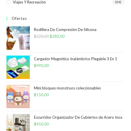
Viajes Y Recreación
(84)
Ofertas
Rodillera De Compresión De Silicona
$
320,00
El
$
280,00
El
precio
precio
original
actual
era:
es:
Cargador Magnético Inalámbrico Plegable 3 En 1
$
990,00
$320,00.
$280,00.
Mini bloques monstruos coleccionables
$
150,00
Escurridor Organizador De Cubiertos de Acero Inox
$
450,00