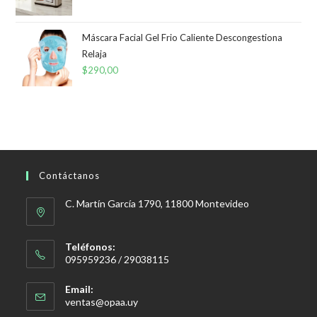
Máscara Facial Gel Frio Caliente Descongestiona
Relaja
$
290,00
Contáctanos
C. Martín García 1790, 11800 Montevideo
Teléfonos:
095959236 / 29038115
Email:
Se
ventas@opaa.uy
abre