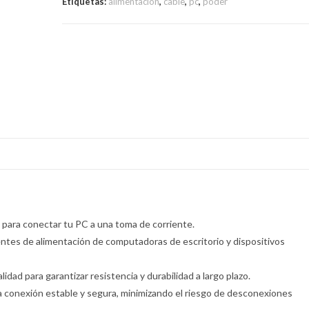
Etiquetas:
alimentacion
,
cable
,
pc
,
poder
e para conectar tu PC a una toma de corriente.
entes de alimentación de computadoras de escritorio y dispositivos
dad para garantizar resistencia y durabilidad a largo plazo.
conexión estable y segura, minimizando el riesgo de desconexiones