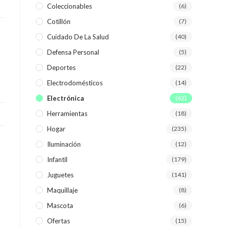
Coleccionables
(6)
Cotillón
(7)
WEB
Cuidado De La Salud
(40)
Defensa Personal
(5)
Deportes
(22)
Electrodomésticos
(14)
Electrónica
(62)
Herramientas
(18)
Hogar
(235)
Iluminación
(12)
Infantil
(179)
Juguetes
(141)
Maquillaje
(8)
Mascota
(6)
Ofertas
(15)