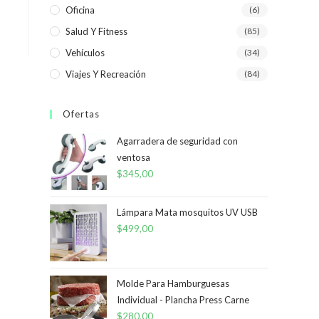
Oficina
(6)
Salud Y Fitness
(85)
Vehículos
(34)
Viajes Y Recreación
(84)
Ofertas
Agarradera de seguridad con
ventosa
$
345,00
Lámpara Mata mosquitos UV USB
$
499,00
Molde Para Hamburguesas
Individual - Plancha Press Carne
$
280,00