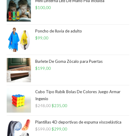
Mini Linterna Led De Mano Pila Incluida
$
100,00
Poncho de lluvia de adulto
$
99,00
Burlete De Goma Zócalo para Puertas
$
199,00
Cubo Tipo Rubik Bolas De Colores Juego Armar
Ingenio
$
248,00
El
$
235,00
El
precio
precio
original
actual
Plantillas 4D deportivas de espuma viscoelástica
era:
es:
$
599,00
El
$
299,00
El