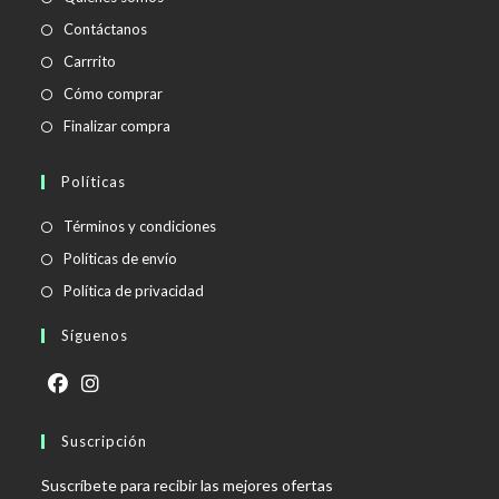
Contáctanos
Carrrito
Cómo comprar
Finalizar compra
Políticas
Se
Términos y condiciones
abre
Se
Políticas de envío
en
abre
Se
Política de privacidad
una
en
abre
Síguenos
nueva
una
en
pestaña
nueva
una
pestaña
nueva
Se
Se
pestaña
abre
Suscripción
abre
en
en
Suscríbete para recibir las mejores ofertas
una
una