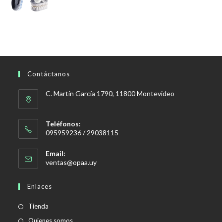
$248,00.
$235,00.
precio
precio
original
actual
era:
es:
$599,00.
$299,00.
Contáctanos
C. Martín García 1790, 11800 Montevideo
Teléfonos:
095959236 / 29038115
Email:
Se
ventas@opaa.uy
abre
en
Enlaces
tu
aplicación
Tienda
Quienes somos