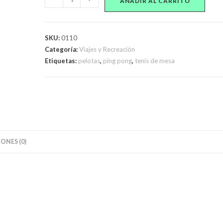
AÑADIR AL CARRITO
de
pelotas
de
SKU:
0110
Ping
Categoría:
Viajes y Recreación
Pong
Etiquetas:
pelotas
,
ping pong
,
tenis de mesa
cantidad
ONES (0)