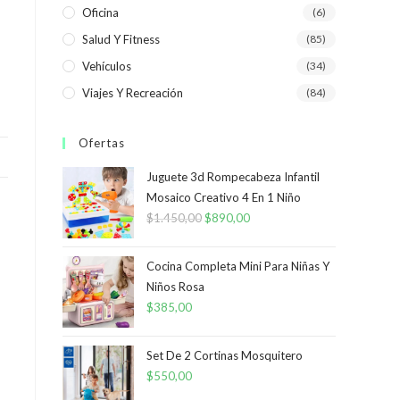
Oficina
(6)
Salud Y Fitness
(85)
Vehículos
(34)
Viajes Y Recreación
(84)
Ofertas
Juguete 3d Rompecabeza Infantil
Mosaico Creativo 4 En 1 Niño
$
1.450,00
El
$
890,00
El
precio
precio
original
actual
Cocina Completa Mini Para Niñas Y
era:
es:
Niños Rosa
$
385,00
$1.450,00.
$890,00.
Set De 2 Cortinas Mosquitero
$
550,00