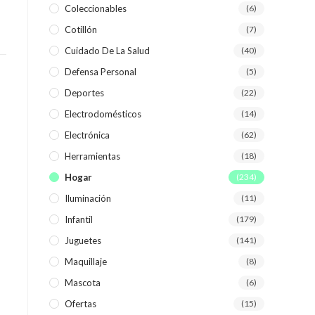
Coleccionables
(6)
Cotillón
(7)
WEB
Cuidado De La Salud
(40)
Defensa Personal
(5)
Deportes
(22)
Electrodomésticos
(14)
Electrónica
(62)
Herramientas
(18)
Hogar
(234)
Iluminación
(11)
Infantil
(179)
Juguetes
(141)
Maquillaje
(8)
Mascota
(6)
Ofertas
(15)