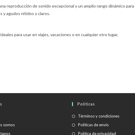
una reproducción de sonido excepcional y un amplio rango dinámico para
 y agudos nítidos y claros.
deales para usar en viajes, vacaciones o en cualquier otro lugar,
s
Políticas
Se
Términos y condiciones
abre
Se
es somos
Políticas de envío
en
abre
Se
tanos
Política de privacidad