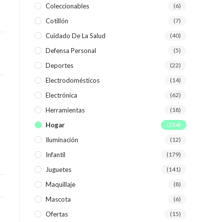
Coleccionables
(6)
Cotillón
(7)
WEB
Cuidado De La Salud
(40)
Defensa Personal
(5)
Deportes
(22)
Electrodomésticos
(14)
Electrónica
(62)
Herramientas
(18)
Hogar
(234)
Iluminación
(12)
Infantil
(179)
Juguetes
(141)
Maquillaje
(8)
Mascota
(6)
Ofertas
(15)