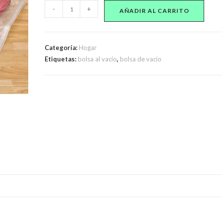
Bolsa
-
+
AÑADIR AL CARRITO
de
Vacío
70x100cm
Categoría:
Hogar
cantidad
Etiquetas:
bolsa al vacio
,
bolsa de vacio