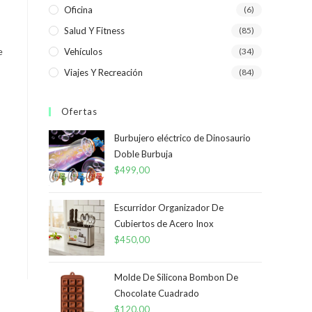
Oficina
(6)
Salud Y Fitness
(85)
e
Vehículos
(34)
Viajes Y Recreación
(84)
Ofertas
Burbujero eléctrico de Dinosaurio
Doble Burbuja
$
499,00
Escurridor Organizador De
Cubiertos de Acero Inox
$
450,00
Molde De Silicona Bombon De
Chocolate Cuadrado
$
120,00