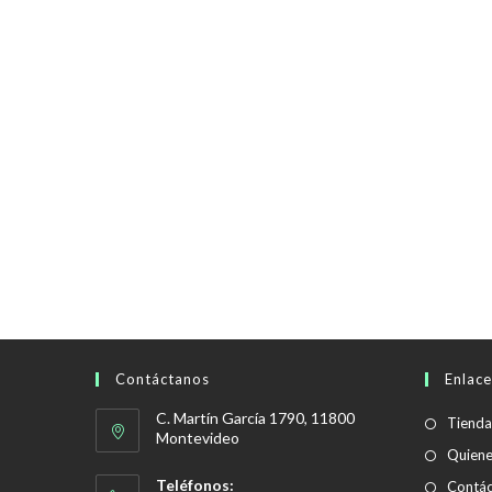
Contáctanos
Enlace
C. Martín García 1790, 11800
Tienda
Montevideo
Quien
Teléfonos:
Contác