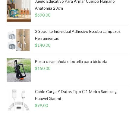
era:
es:
Juego Educativo Para Armar Cuerpo Humano
Anatomía 28cm
$900,00.
$499,00.
$
690,00
2 Soporte Individual Adhesivo Escoba Lampazos
Herramientas
$
140,00
Porta caramañola o botella para bicicleta
$
150,00
Cable Carga Y Datos Tipo C 1 Metro Samsung
Huawei Xiaomi
$
99,00