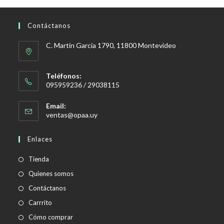
Contáctanos
C. Martín García 1790, 11800 Montevideo
Teléfonos:
095959236 / 29038115
Email:
Se
ventas@opaa.uy
abre
en
Enlaces
tu
aplicación
Tienda
Quienes somos
Contáctanos
Carrrito
Cómo comprar