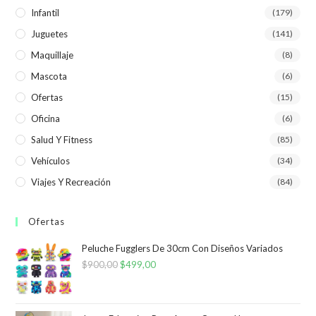
Infantil
(179)
Juguetes
(141)
Maquillaje
(8)
Mascota
(6)
Ofertas
(15)
Oficina
(6)
Salud Y Fitness
(85)
Vehículos
(34)
Viajes Y Recreación
(84)
Ofertas
Peluche Fugglers De 30cm Con Diseños Variados
$
900,00
El
$
499,00
El
precio
precio
original
actual