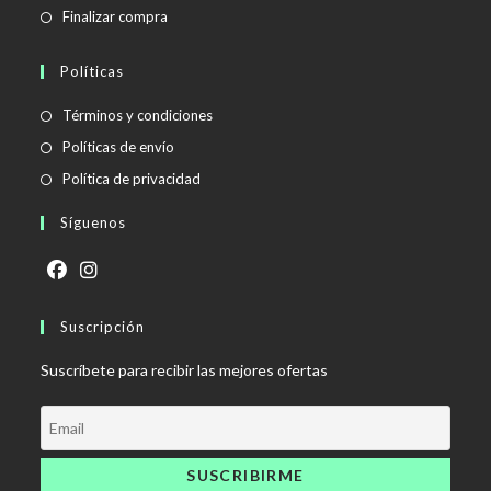
Finalizar compra
Políticas
Se
Términos y condiciones
abre
Se
Políticas de envío
en
abre
Se
Política de privacidad
una
en
abre
Síguenos
nueva
una
en
pestaña
nueva
una
pestaña
nueva
Se
Se
pestaña
abre
Suscripción
abre
en
en
Suscríbete para recibir las mejores ofertas
una
una
nueva
nueva
pestaña
pestaña