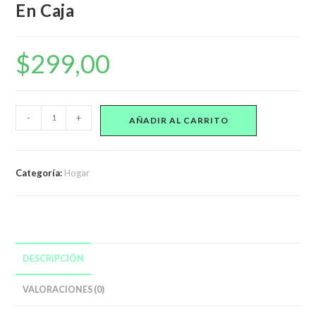
En Caja
$
299,00
Figura
-
+
AÑADIR AL CARRITO
Sorpresa
Brainrot
Italiano
Categoría:
Hogar
En
Caja
cantidad
DESCRIPCIÓN
VALORACIONES (0)