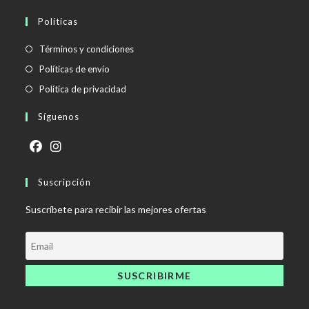
Políticas
Se
Términos y condiciones
abre
Se
Políticas de envío
en
abre
Se
Política de privacidad
una
en
abre
Síguenos
nueva
una
en
pestaña
nueva
una
pestaña
nueva
Se
Se
pestaña
abre
Suscripción
abre
en
en
Suscríbete para recibir las mejores ofertas
una
una
nueva
nueva
pestaña
pestaña