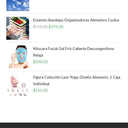
Estantes Bandejas Organizadoras Alimentos Cocina
$
428,00
El
$
299,00
El
precio
precio
original
actual
era:
es:
Máscara Facial Gel Frio Caliente Descongestiona
Relaja
$428,00.
$299,00.
$
290,00
Figura Colección Lazy Yoga, Diseño Aleatorio, 1 Caja
Individual
$
165,00