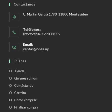
Contáctanos
C. Martín García 1790, 11800 Montevideo
Teléfonos:
095959236 / 29038115
Email:
Se
ventas@opaa.uy
abre
en
Enlaces
tu
aplicación
Tienda
Quienes somos
Contáctanos
Carrrito
Cómo comprar
Finalizar compra