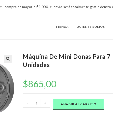
 tu compra es mayor a $2.000, el envío será totalmente gratis dentr
TIENDA
QUIÉNES SOMOS
Máquina De Mini Donas Para 7
Unidades
$
865,00
Máquina
-
+
AÑADIR AL CARRITO
De