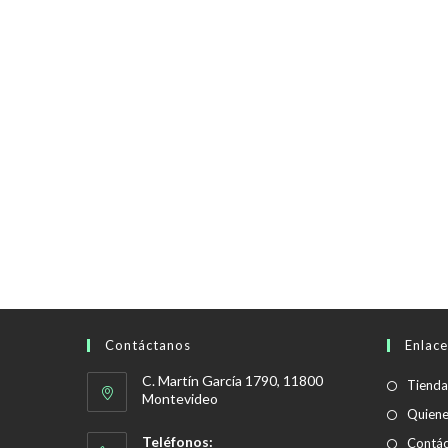
Contáctanos
Enlace
C. Martín García 1790, 11800
Tienda
Montevideo
Quien
Teléfonos:
Contác