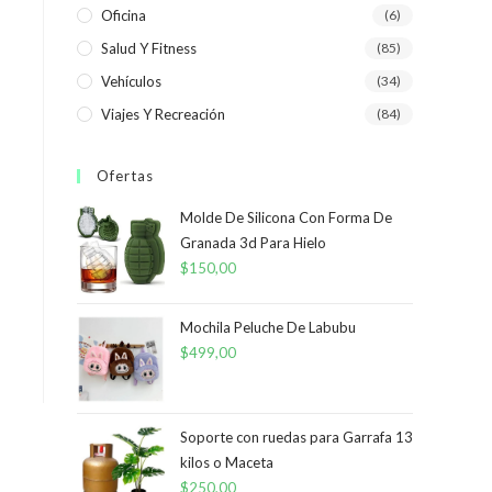
Oficina
(6)
Salud Y Fitness
(85)
Vehículos
(34)
Viajes Y Recreación
(84)
Ofertas
Molde De Silicona Con Forma De
Granada 3d Para Hielo
$
150,00
Mochila Peluche De Labubu
$
499,00
Soporte con ruedas para Garrafa 13
kilos o Maceta
$
250,00