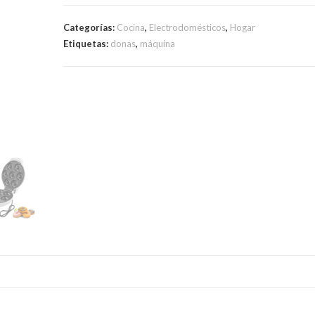
Mini
Donas
Categorías:
Cocina
,
Electrodomésticos
,
Hogar
Para
Etiquetas:
donas
,
máquina
7
Unidades
cantidad