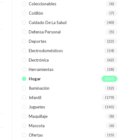
Coleccionables
(6)
Cotillón
(7)
WEB
Cuidado De La Salud
(40)
Defensa Personal
(5)
Deportes
(22)
Electrodomésticos
(14)
Electrónica
(62)
Herramientas
(18)
Hogar
(234)
Iluminación
(12)
Infantil
(179)
Juguetes
(141)
Maquillaje
(8)
Mascota
(6)
Ofertas
(15)