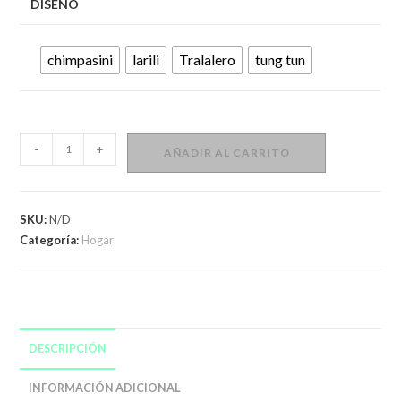
DISEÑO
chimpasini
larili
Tralalero
tung tun
Peluches
-
+
AÑADIR AL CARRITO
Brainrot
Italia
Tralalero
SKU:
N/D
Tralala
Categoría:
Hogar
,
Lirili
Larila
,
Chimpanzini
DESCRIPCIÓN
Bananini
INFORMACIÓN ADICIONAL
Varios