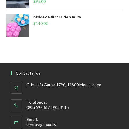
$
95,00
Molde de silicona de huellita
$
140,00
Contáctanos
C. Martín García 1790, 11800 Montevideo
Teléfonos:
095959236 / 29038115
Email:
Se
ventas@opaa.uy