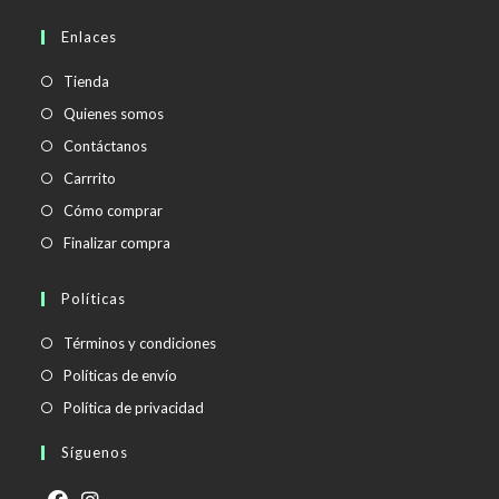
abre
en
Enlaces
tu
aplicación
Tienda
Quienes somos
Contáctanos
Carrrito
Cómo comprar
Finalizar compra
Políticas
Se
Términos y condiciones
abre
Se
Políticas de envío
en
abre
Se
Política de privacidad
una
en
abre
Síguenos
nueva
una
en
pestaña
nueva
una