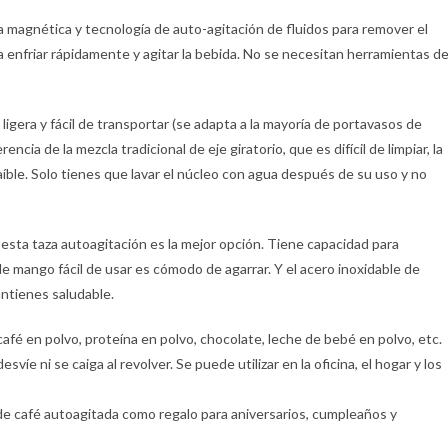
za magnética y tecnología de auto-agitación de fluidos para remover el
ara enfriar rápidamente y agitar la bebida. No se necesitan herramientas d
s ligera y fácil de transportar (se adapta a la mayoría de portavasos de
encia de la mezcla tradicional de eje giratorio, que es difícil de limpiar, la
íble. Solo tienes que lavar el núcleo con agua después de su uso y no
 esta taza autoagitación es la mejor opción. Tiene capacidad para
e mango fácil de usar es cómodo de agarrar. Y el acero inoxidable de
antienes saludable.
 café en polvo, proteína en polvo, chocolate, leche de bebé en polvo, etc.
esvíe ni se caiga al revolver. Se puede utilizar en la oficina, el hogar y los
 de café autoagitada como regalo para aniversarios, cumpleaños y