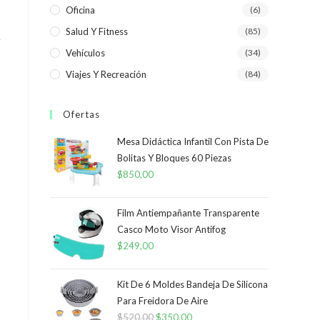
Oficina
(6)
Salud Y Fitness
(85)
e
Vehículos
(34)
Viajes Y Recreación
(84)
Ofertas
Mesa Didáctica Infantil Con Pista De
Bolitas Y Bloques 60 Piezas
$
850,00
Film Antiempañante Transparente
Casco Moto Visor Antifog
$
249,00
Kit De 6 Moldes Bandeja De Silicona
Para Freidora De Aire
$
520,00
El
$
350,00
El