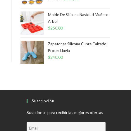
precio
precio
original
actual
Molde De Silicona Navidad Muñeco
era:
es:
Arbol
$
250,00
$520,00.
$350,00.
Zapatones Silicona Cubre Calzado
Protec Lluvia
$
240,00
Suscripción
Suscríbete para recibir las mejores ofertas