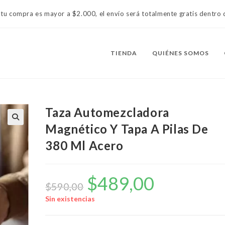
 tu compra es mayor a $2.000, el envío será totalmente gratis dentr
TIENDA
QUIÉNES SOMOS
Taza Automezcladora
Magnético Y Tapa A Pilas De
380 Ml Acero
$
489,00
El
El
precio
precio
$
590,00
original
actual
era:
es:
Sin existencias
$590,00.
$489,00.