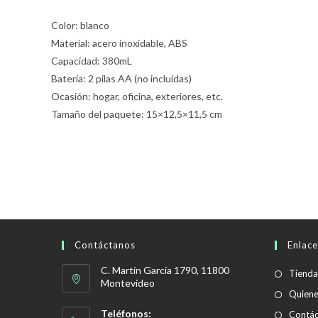
Color: blanco
Material: acero inoxidable, ABS
Capacidad: 380mL
Batería: 2 pilas AA (no incluidas)
Ocasión: hogar, oficina, exteriores, etc.
Tamaño del paquete: 15×12,5×11,5 cm
Contáctanos
Enlace
C. Martín García 1790, 11800
Tienda
Montevideo
Quien
Teléfonos:
Contác