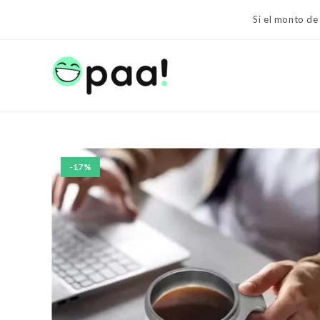
Ir
Si el monto de
al
contenido
-17%