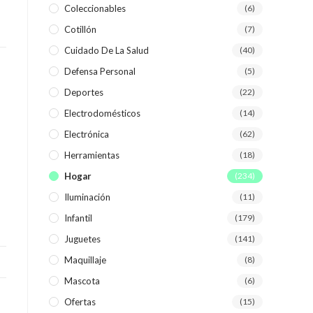
Coleccionables
(6)
Cotillón
(7)
WEB
Cuidado De La Salud
(40)
Defensa Personal
(5)
Deportes
(22)
Electrodomésticos
(14)
Electrónica
(62)
Herramientas
(18)
Hogar
(234)
Iluminación
(11)
Infantil
(179)
Juguetes
(141)
Maquillaje
(8)
Mascota
(6)
Ofertas
(15)