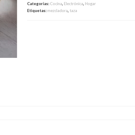
Categorías:
Cocina
,
Electrónica
,
Hogar
Etiquetas:
mezcladora
,
taza