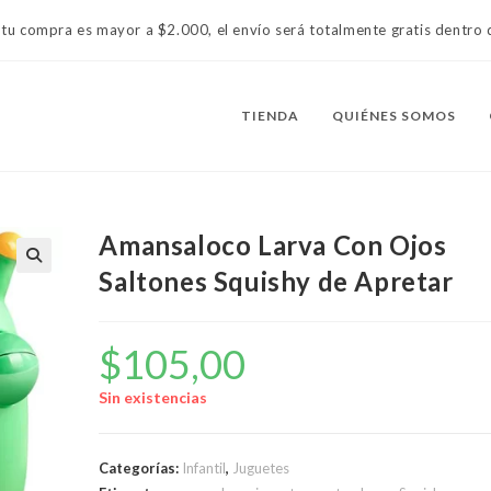
 tu compra es mayor a $2.000, el envío será totalmente gratis dentr
TIENDA
QUIÉNES SOMOS
Amansaloco Larva Con Ojos
Saltones Squishy de Apretar
$
105,00
Sin existencias
Categorías:
Infantil
,
Juguetes