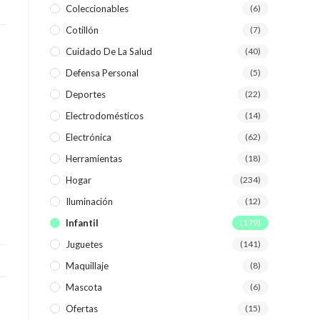
Coleccionables
(6)
Cotillón
(7)
WEB
Cuidado De La Salud
(40)
Defensa Personal
(5)
Deportes
(22)
Electrodomésticos
(14)
Electrónica
(62)
Herramientas
(18)
Hogar
(234)
Iluminación
(12)
Infantil
(179)
Juguetes
(141)
Maquillaje
(8)
Mascota
(6)
Ofertas
(15)