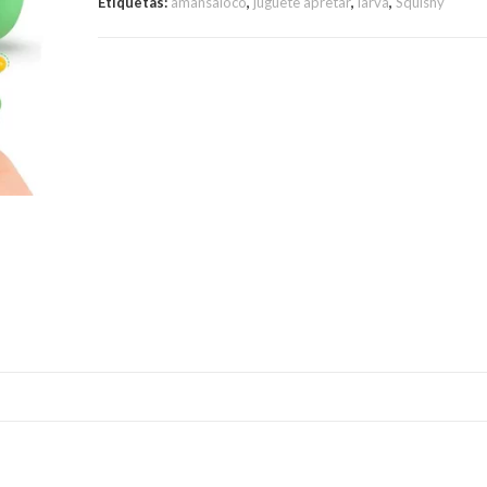
Etiquetas:
amansaloco
,
juguete apretar
,
larva
,
Squishy