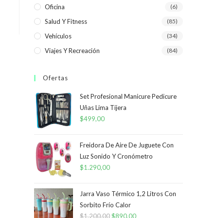
Oficina
(6)
Salud Y Fitness
(85)
Vehículos
(34)
Viajes Y Recreación
(84)
Ofertas
Set Profesional Manicure Pedicure
Uñas Lima Tijera
$
499,00
Freidora De Aire De Juguete Con
Luz Sonido Y Cronómetro
$
1.290,00
Jarra Vaso Térmico 1,2 Litros Con
Sorbito Frío Calor
$
1.200,00
El
$
890,00
El