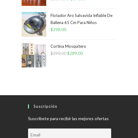
precio
precio
original
actual
Flotador Aro Salvavida Inflable De
era:
es:
Ballena 65 Cm Para Niños
$
298,00
$1.200,00.
$890,00.
Cortina Mosquitero
$
390,00
El
$
289,00
El
precio
precio
original
actual
era:
es:
$390,00.
$289,00.
Suscripción
Suscríbete para recibir las mejores ofertas