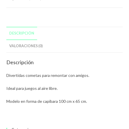
De
Capibara
100
Cm
X
DESCRIPCIÓN
65
VALORACIONES (0)
Cm
cantidad
Descripción
Divertidas cometas para remontar con amigos.
Ideal para juegos al aire libre.
Modelo en forma de capibara 100 cm x 65 cm.