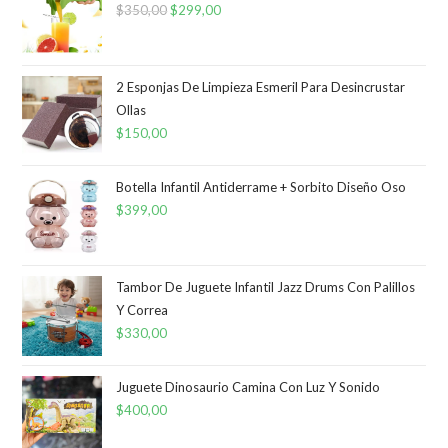
$
350,00
El
$
299,00
El
precio
precio
original
actual
era:
es:
2 Esponjas De Limpieza Esmeril Para Desincrustar
Ollas
$350,00.
$299,00.
$
150,00
Botella Infantil Antiderrame + Sorbito Diseño Oso
$
399,00
Tambor De Juguete Infantil Jazz Drums Con Palillos
Y Correa
$
330,00
Juguete Dinosaurio Camina Con Luz Y Sonido
$
400,00