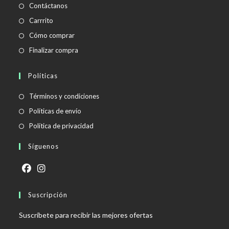
Contáctanos
Carrrito
Cómo comprar
Finalizar compra
Políticas
Se
Términos y condiciones
abre
Se
Políticas de envío
en
abre
Se
Política de privacidad
una
en
abre
Síguenos
nueva
una
en
pestaña
nueva
una
pestaña
nueva
Se
Se
pestaña
abre
Suscripción
abre
en
en
Suscríbete para recibir las mejores ofertas
una
una