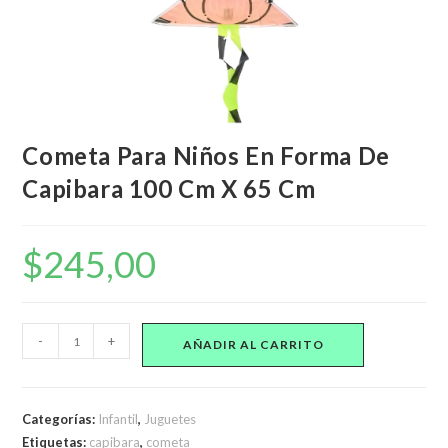
Cometa Para Niños En Forma De
Capibara 100 Cm X 65 Cm
$
245,00
Cometa
-
+
AÑADIR AL CARRITO
Para
Niños
En
Categorías:
Infantil
,
Juguetes
Forma
Etiquetas:
capibara
,
cometa