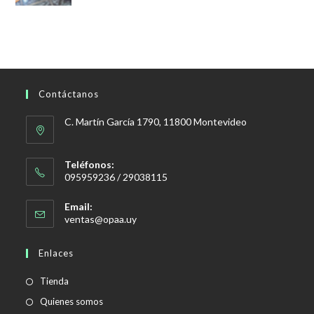
Contáctanos
C. Martín García 1790, 11800 Montevideo
Teléfonos:
095959236 / 29038115
Email:
Se
ventas@opaa.uy
abre
en
Enlaces
tu
aplicación
Tienda
Quienes somos