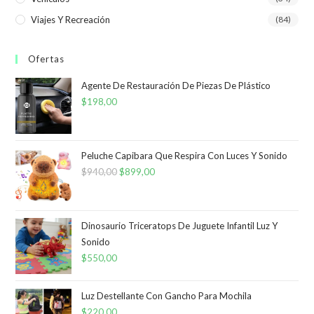
Viajes Y Recreación
(84)
Ofertas
Agente De Restauración De Piezas De Plástico
$
198,00
Peluche Capibara Que Respira Con Luces Y Sonido
$
940,00
El
$
899,00
El
precio
precio
original
actual
era:
es:
Dinosaurio Triceratops De Juguete Infantil Luz Y
Sonido
$940,00.
$899,00.
$
550,00
Luz Destellante Con Gancho Para Mochila
$
220,00