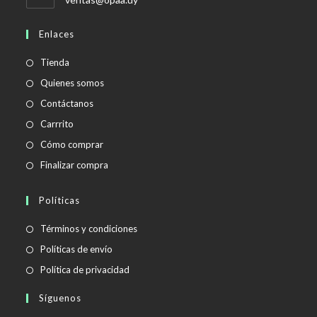
abre
en
Enlaces
tu
aplicación
Tienda
Quienes somos
Contáctanos
Carrrito
Cómo comprar
Finalizar compra
Políticas
Se
Términos y condiciones
abre
Se
Políticas de envío
en
abre
Se
Política de privacidad
una
en
abre
Síguenos
nueva
una
en
pestaña