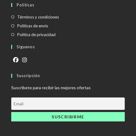
Políticas
Se
Términos y condiciones
abre
Se
Políticas de envío
en
abre
Se
Política de privacidad
una
en
abre
Síguenos
nueva
una
en
pestaña
nueva
una
pestaña
nueva
Se
Se
pestaña
abre
Suscripción
abre
en
en
Suscríbete para recibir las mejores ofertas
una
una
nueva
nueva
pestaña
pestaña