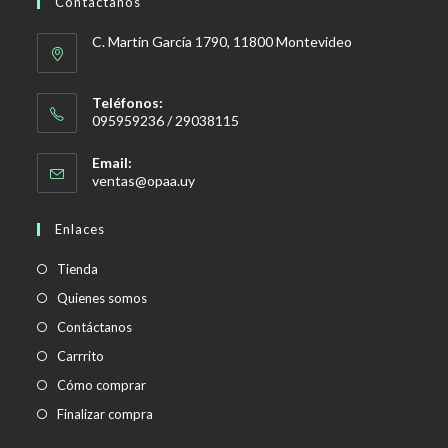
Contáctanos
C. Martín García 1790, 11800 Montevideo
Teléfonos:
095959236 / 29038115
Email:
Se
ventas@opaa.uy
abre
en
Enlaces
tu
aplicación
Tienda
Quienes somos
Contáctanos
Carrrito
Cómo comprar
Finalizar compra