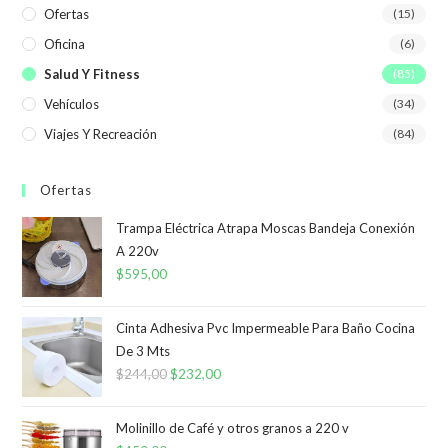
Ofertas
(15)
Oficina
(6)
Salud Y Fitness
(85)
Vehículos
(34)
Viajes Y Recreación
(84)
Ofertas
Trampa Eléctrica Atrapa Moscas Bandeja Conexión
A 220v
$
595,00
Cinta Adhesiva Pvc Impermeable Para Baño Cocina
De 3 Mts
$
244,00
El
$
232,00
El
precio
precio
original
actual
Molinillo de Café y otros granos a 220 v