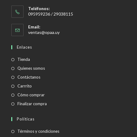
Teléfonos:
095959236 / 29038115
Email:
Se
ventas@opaa.uy
abre
en
Enlaces
tu
aplicación
Tienda
Quienes somos
Contáctanos
Carrrito
Cómo comprar
Finalizar compra
Políticas
Se
Términos y condiciones