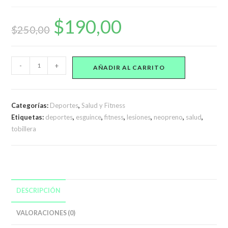
$
190,00
El
El
precio
precio
$
250,00
original
actual
era:
es:
$250,00.
$190,00.
Tobillera
-
+
AÑADIR AL CARRITO
deportiva
ajustable
cantidad
Categorías:
Deportes
,
Salud y Fitness
Etiquetas:
deportes
,
esguince
,
fitness
,
lesiones
,
neopreno
,
salud
,
tobillera
DESCRIPCIÓN
VALORACIONES (0)