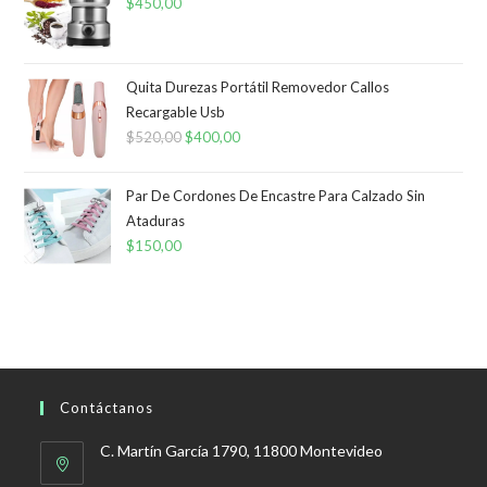
era:
es:
$
450,00
$244,00.
$232,00.
Quita Durezas Portátil Removedor Callos
Recargable Usb
$
520,00
El
$
400,00
El
precio
precio
original
actual
Par De Cordones De Encastre Para Calzado Sin
era:
es:
Ataduras
$
150,00
$520,00.
$400,00.
Contáctanos
C. Martín García 1790, 11800 Montevideo