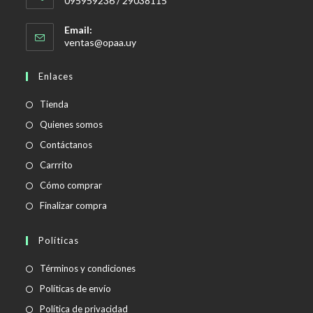
095959236 / 29038115
Email:
Se
ventas@opaa.uy
abre
en
Enlaces
tu
aplicación
Tienda
Quienes somos
Contáctanos
Carrrito
Cómo comprar
Finalizar compra
Políticas
Se
Términos y condiciones
abre
Se
Políticas de envío
en
abre
Se
Política de privacidad