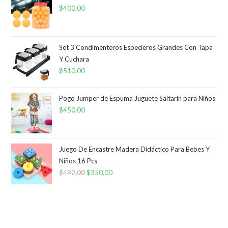
$
400,00
$190,00.
$120,00.
Set 3 Condimenteros Especieros Grandes Con Tapa
Y Cuchara
$
510,00
Pogo Jumper de Espuma Juguete Saltarín para Niños
$
450,00
Juego De Encastre Madera Didáctico Para Bebes Y
Niños 16 Pcs
$
492,00
El
$
350,00
El
precio
precio
original
actual
era:
es:
$492,00.
$350,00.