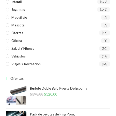
Infantil
(179)
Juguetes
(141)
Maquillaje
(8)
Mascota
(6)
Ofertas
(15)
Oficina
(6)
Salud Y Fitness
(85)
Vehículos
(34)
Viajes Y Recreación
(84)
Ofertas
Burlete Doble Bajo Puerta De Espuma
$
190,00
El
$
120,00
El
precio
precio
original
actual
era:
es:
Pack de pelotas de Ping Pong