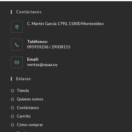
Contáctanos
C. Martín García 1790, 11800 Montevideo
Teléfonos:
095959236 / 29038115
Email:
Se
ventas@opaa.uy
abre
en
Enlaces
tu
aplicación
Tienda
Quienes somos
Contáctanos
Carrrito
Cómo comprar