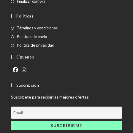
Finalizar compra
Políticas
Se
Términos y condiciones
abre
Se
Políticas de envío
en
abre
Se
Política de privacidad
una
en
abre
Síguenos
nueva
una
en
pestaña
nueva
una
pestaña
nueva
Se
Se
pestaña
abre
Suscripción
abre
en
en
Suscríbete para recibir las mejores ofertas
una
una
nueva
nueva
pestaña
pestaña