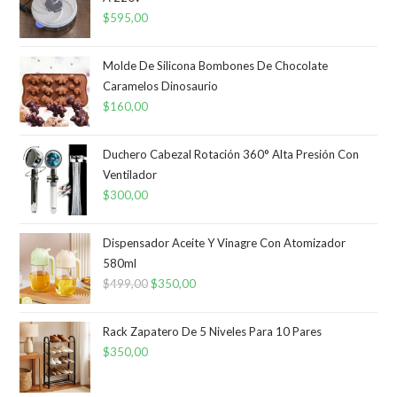
$
595,00
Molde De Silicona Bombones De Chocolate
Caramelos Dinosaurio
$
160,00
Duchero Cabezal Rotación 360° Alta Presión Con
Ventilador
$
300,00
Dispensador Aceite Y Vinagre Con Atomizador
580ml
$
499,00
El
$
350,00
El
precio
precio
original
actual
Rack Zapatero De 5 Niveles Para 10 Pares
era:
es:
$
350,00
$499,00.
$350,00.