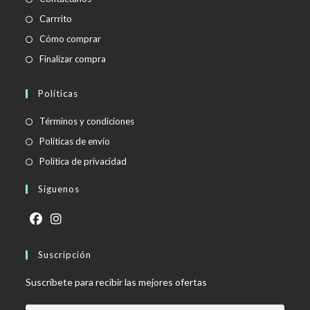
Carrrito
Cómo comprar
Finalizar compra
Políticas
Se
Términos y condiciones
abre
Se
Políticas de envío
en
abre
Se
Política de privacidad
una
en
abre
Síguenos
nueva
una
en
pestaña
nueva
una
pestaña
nueva
Se
Se
pestaña
abre
Suscripción
abre
en
en
Suscríbete para recibir las mejores ofertas
una
una
nueva
nueva