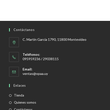
Contáctanos
C. Martín García 1790, 11800 Montevideo
Teléfonos:
095959236 / 29038115
Email:
Se
ventas@opaa.uy
abre
en
Enlaces
tu
aplicación
Tienda
Quienes somos
Contáctanos