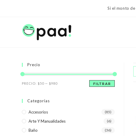
Ir
Si el monto de
al
contenido
Precio
Precio
Precio
PRECIO:
$50
—
$980
FILTRAR
mínimo
máximo
Categorías
Accesorios
(85)
Arte Y Manualidades
(6)
Baño
(36)