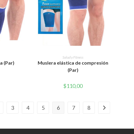
RITO
AÑADIR AL CARRITO
Salud y Fitness
ca (Par)
Muslera elástica de compresión
(Par)
$
110,00
3
4
5
6
7
8