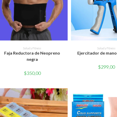
AÑADIR AL CARRITO
AÑADIR AL CAR
Salud y Fitness
Salud y Fitness
Faja Reductora de Neopreno
Ejercitador de mano
negra
$
299,00
$
350,00