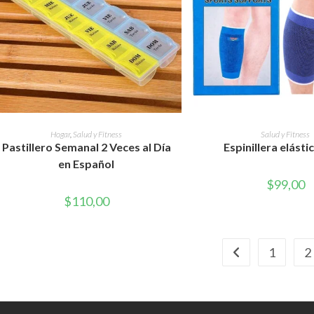
AÑADIR AL CARRITO
AÑADIR AL CAR
Hogar
,
Salud y Fitness
Salud y Fitness
Pastillero Semanal 2 Veces al Día
Espinillera elásti
en Español
$
99,00
$
110,00
1
2