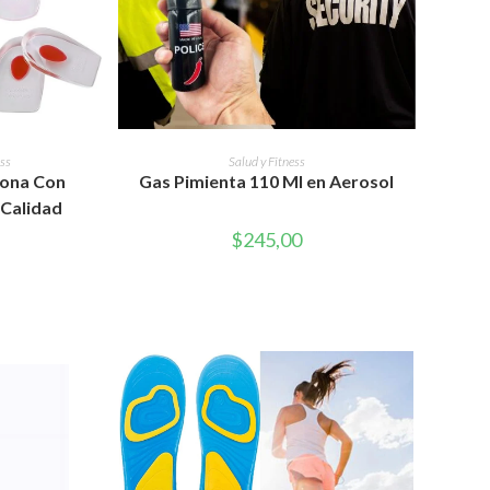
WEB
RITO
AÑADIR AL CARRITO
ess
Salud y Fitness
icona Con
Gas Pimienta 110 Ml en Aerosol
 Calidad
$
245,00