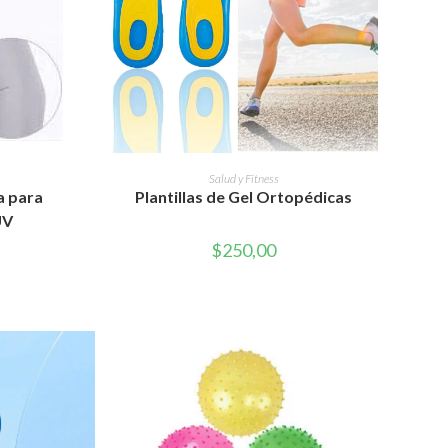
RITO
AÑADIR AL CARRITO
Salud y Fitness
a para
Plantillas de Gel Ortopédicas
UV
$
250,00