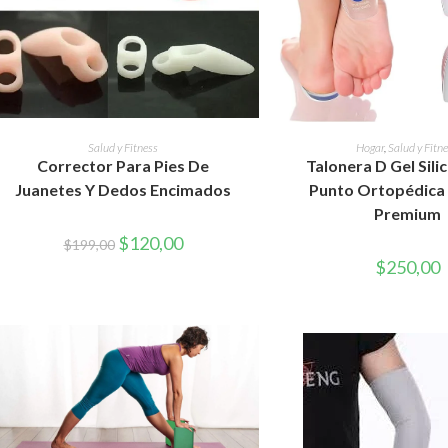
AÑADIR AL CARRITO
AÑADIR AL CAR
Salud y Fitness
Hogar
,
Salud y Fitn
Corrector Para Pies De
Talonera D Gel Sil
Juanetes Y Dedos Encimados
Punto Ortopédica
Premium
El
El
$
120,00
$
199,00
precio
precio
$
250,00
original
actual
era:
es:
$199,00.
$120,00.