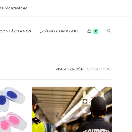
o de Montevideo
ALTERNAR
CONTÁCTANOS
¿CÓMO COMPRAR?
0
BÚSQUEDA
VISUALIZACIÓN:
12
24
TODO
DE
LA