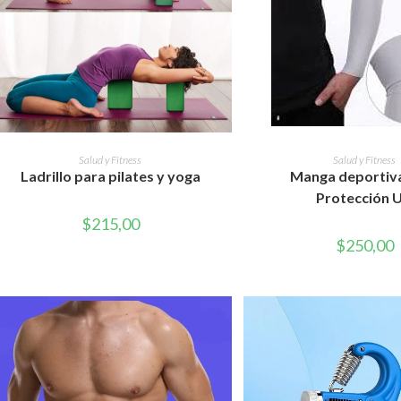
AÑADIR AL CARRITO
AÑADIR AL CAR
Salud y Fitness
Salud y Fitness
Ladrillo para pilates y yoga
Manga deportiv
Protección 
$
215,00
$
250,00